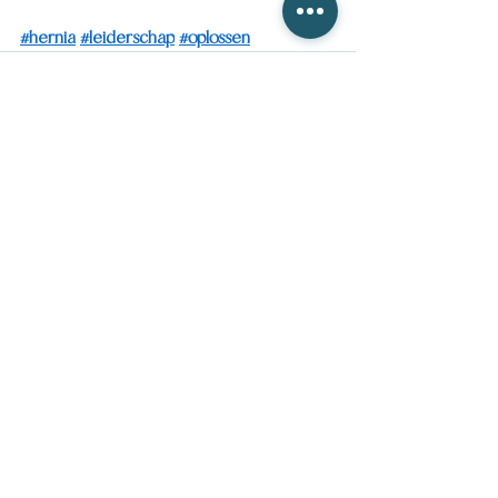
#hernia
#leiderschap
#oplossen
Alles weergeven
Recente blogposts