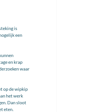
teking is 
ogelijk een 
 kunnen 
tage en krap 
nderzoeken waar 
t op de wipkip 
aan het werk 
en. Dan sloot 
t eten. 