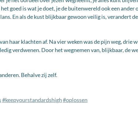
er je het oordeel over jezelf wegneemt, je alles kunt blijve
t het goed is wat je doet, je de buitenwereld ook een ander o
ans. En als de kust blijkbaar gewoon veilig is, verandert de 
 van haar klachten af. Na vier weken was de pijn weg, drie w
ledig verdwenen. Door het wegnemen van, blijkbaar, de wer
anderen. Behalve zij zelf.
s
#keepyourstandardshigh
#oplossen