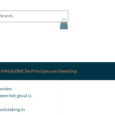
MAGAZINE De Principes van Genezing
worden 
eem het geval is.
ontsteking in 