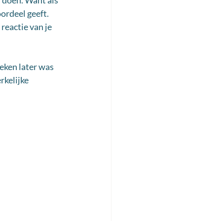
n doen. Want als 
ordeel geeft. 
reactie van je 
eken later was 
kelijke 