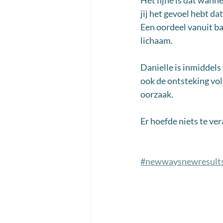
Het fijne is dat wanne
jij het gevoel hebt da
Een oordeel vanuit bal
lichaam. 
Danielle is inmiddels
ook de ontsteking vol
oorzaak. 
Er hoefde niets te ver
#newwaysnewresult