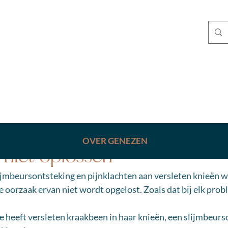
mei 2024
2 minuten om te lezen
OVER GENEZEN
 niet oplossen
ijmbeursontsteking en pijnklachten aan versleten knieën 
 oorzaak ervan niet wordt opgelost. Zoals dat bij elk probl
Ze heeft versleten kraakbeen in haar knieën, een slijmbeurs