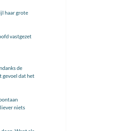
l haar grote 
oofd vastgezet 
ndanks de 
t gevoel dat het 
spontaan 
iever niets 