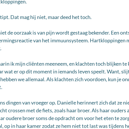
tkloppingen.
tipt. Dat mag hij niet, maar deed het toch. 
iet de oorzaak is van pijn wordt gestaag bekender. Een onts
ermingsreactie van het immuunsysteem. Hartkloppingen m
. 
arin ik mijn cliënten meeneem, en klachten toch blijken te
ar wat er op dit moment in iemands leven speelt. Want, slij
hebben we allemaal. Als klachten zich voordoen, kun je o
t.
s dingen van vroeger op. Danielle herinnert zich dat ze nie
ht crossen met de fiets, zoals haar broer. Als haar ouders 
aar oudere broer soms de opdracht om voor het eten te zorg
al, op in haar kamer zodat ze hem niet tot last was tijdens he