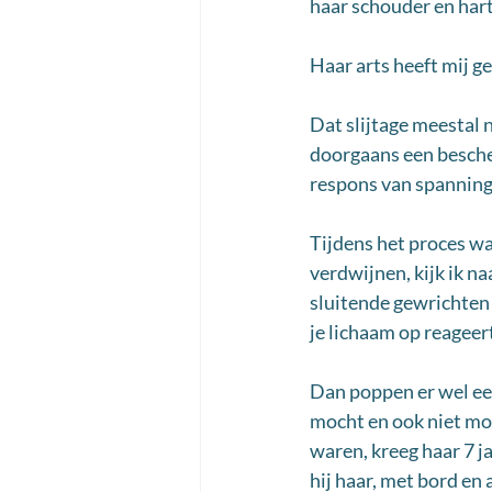
haar schouder en har
Haar arts heeft mij ge
Dat slijtage meestal n
doorgaans een besch
respons van spanning
Tijdens het proces wa
verdwijnen, kijk ik na
sluitende gewrichten 
je lichaam op reageer
Dan poppen er wel een
mocht en ook niet moc
waren, kreeg haar 7 j
hij haar, met bord en 