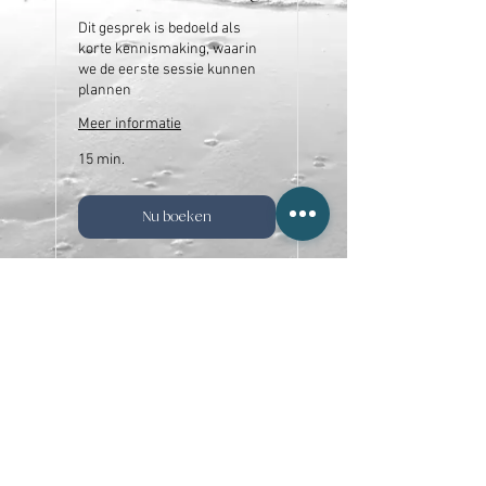
Dit gesprek is bedoeld als
korte kennismaking, waarin
we de eerste sessie kunnen
plannen
Meer informatie
15 min.
Nu boeken
LISA
©
2026
BASTIAANSEN
All
Rights Reserved
|
Privacy
Policy